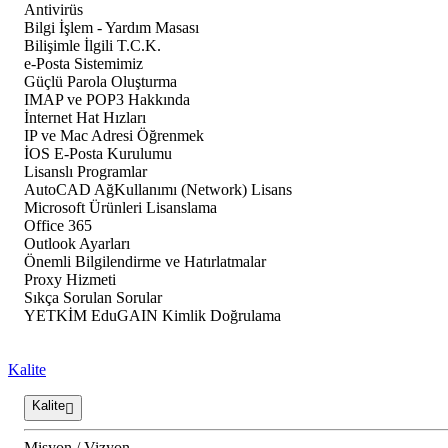
Antivirüs
Bilgi İşlem - Yardım Masası
Bilişimle İlgili T.C.K.
e-Posta Sistemimiz
Güçlü Parola Oluşturma
IMAP ve POP3 Hakkında
İnternet Hat Hızları
IP ve Mac Adresi Öğrenmek
İOS E-Posta Kurulumu
Lisanslı Programlar
AutoCAD AğKullanımı (Network) Lisans
Microsoft Ürünleri Lisanslama
Office 365
Outlook Ayarları
Önemli Bilgilendirme ve Hatırlatmalar
Proxy Hizmeti
Sıkça Sorulan Sorular
YETKİM EduGAIN Kimlik Doğrulama
Kalite
Kalite
Misyon / Vizyon