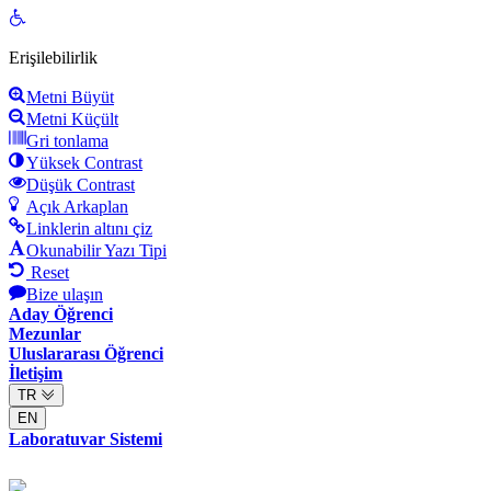
Open
toolbar
Erişilebilirlik
Metni Büyüt
Metni Küçült
Gri tonlama
Yüksek Contrast
Düşük Contrast
Açık Arkaplan
Linklerin altını çiz
Okunabilir Yazı Tipi
Reset
Bize ulaşın
Aday Öğrenci
Mezunlar
Uluslararası Öğrenci
İletişim
TR
EN
Laboratuvar Sistemi