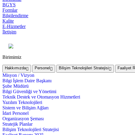
BGYS
Formlar
Bilgilendirme
Kalite
E-Hizmetler
İletişim
Birimimiz
Hakkımızda
Personel
Bilişim Teknolojileri Stratejisi
Faaliyet R
Misyon / Vizyon
Bilgi İşlem Daire Başkanı
Şube Müdürü
Bilgi Güvenliği ve Yönetimi
Teknik Destek ve Otomasyon Hizmetleri
Yazılım Teknolojileri
Sistem ve Bilişim Ağları
İdari Personel
Organizasyon Şeması
Stratejik Planlar
Bilişim Teknolojileri Stratejisi
Faaliyet Raporu 2025