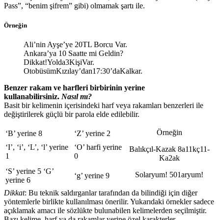
Pass”, “benim şifrem” gibi) olmamak şartı ile.
Örneğin
Ali’nin Ayşe’ye 20TL Borcu Var.
Ankara’ya 10 Saatte mi Geldin?
Dikkat!Yolda3KişiVar.
OtobüsümKızılay’dan17:30’daKalkar.
Benzer rakam ve harfleri birbirinin yerine
kullanabilirsiniz.
Nasıl mı?
Basit bir kelimenin içerisindeki harf veya rakamları benzerleri ile
değiştirilerek güçlü bir parola elde edilebilir.
Örneğin
‘B’ yerine 8
‘Z’ yerine 2
‘I’, ‘i’, ‘L’, ‘l’ yerine
‘O’ harfi yerine
Balıkçıl-Kazak
8a11kç11-
1
0
Ka2ak
‘S’ yerine 5 ‘G’
Solaryum!
501aryum!
‘g’ yerine 9
yerine 6
Dikkat
: Bu teknik saldırganlar tarafından da bilindiği için diğer
yöntemlerle birlikte kullanılması önerilir. Yukarıdaki örnekler sadece
açıklamak amacı ile sözlükte bulunabilen kelimelerden seçilmiştir.
Bazı kelime, harf ya da rakamlar yerine özel karakterler