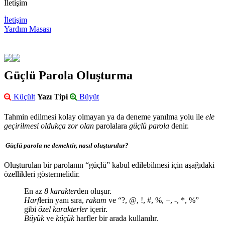
İletişim
İletişim
Yardım Masası
Güçlü Parola Oluşturma
Küçült
Yazı Tipi
Büyüt
Tahmin edilmesi kolay olmayan ya da deneme yanılma yolu ile
ele
geçirilmesi oldukça zor olan
parolalara
güçlü parola
denir.
Güçlü parola ne demektir, nasıl oluşturulur?
Oluşturulan bir parolanın “güçlü” kabul edilebilmesi için aşağıdaki
özellikleri göstermelidir.
En az
8 karakter
den oluşur.
Harf
lerin yanı sıra,
rakam
ve “?, @, !, #, %, +, -, *, %”
gibi
özel karakterler
içerir.
Büyük
ve
küçük
harfler bir arada kullanılır.