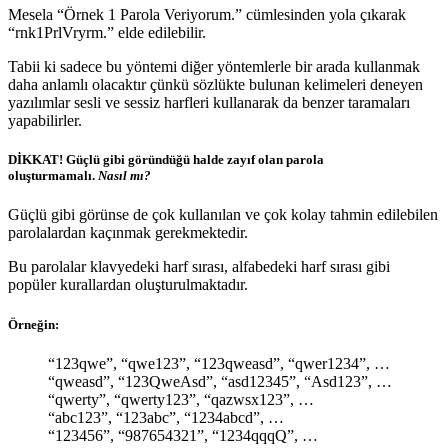
Mesela “Örnek 1 Parola Veriyorum.” cümlesinden yola çıkarak
“rnk1PrlVryrm.” elde edilebilir.
Tabii ki sadece bu yöntemi diğer yöntemlerle bir arada kullanmak
daha anlamlı olacaktır çünkü sözlükte bulunan kelimeleri deneyen
yazılımlar sesli ve sessiz harfleri kullanarak da benzer taramaları
yapabilirler.
DİKKAT! Güçlü gibi göründüğü halde zayıf olan parola
oluşturmamalı.
Nasıl mı?
Güçlü gibi görünse de çok kullanılan ve çok kolay tahmin edilebilen
parolalardan kaçınmak gerekmektedir.
Bu parolalar klavyedeki harf sırası, alfabedeki harf sırası gibi
popüler kurallardan oluşturulmaktadır.
Örneğin:
“123qwe”, “qwe123”, “123qweasd”, “qwer1234”, …
“qweasd”, “123QweAsd”, “asd12345”, “Asd123”, …
“qwerty”, “qwerty123”, “qazwsx123”, …
“abc123”, “123abc”, “1234abcd”, …
“123456”, “987654321”, “1234qqqQ”, …