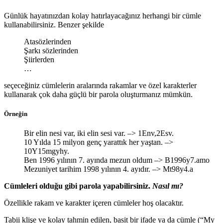
Günlük hayatınızdan kolay hatırlayacağınız herhangi bir cümle
kullanabilirsiniz. Benzer şekilde
Atasözlerinden
Şarkı sözlerinden
Şiirlerden
…
seçeceğiniz cümlelerin aralarında rakamlar ve özel karakterler
kullanarak çok daha güçlü bir parola oluşturmanız mümkün.
Örneğin
Bir elin nesi var, iki elin sesi var. –> 1Env,2Esv.
10 Yılda 15 milyon genç yarattık her yaştan. –>
10Y15mgyhy.
Ben 1996 yılının 7. ayında mezun oldum –> B1996y7.amo
Mezuniyet tarihim 1998 yılının 4. ayıdır. –> Mt98y4.a
Cümleleri olduğu gibi parola yapabilirsiniz.
Nasıl mı?
Özellikle rakam ve karakter içeren cümleler hoş olacaktır.
Tabii klişe ve kolay tahmin edilen, basit bir ifade ya da cümle (“My