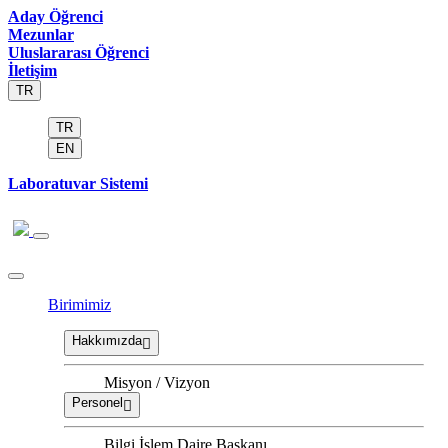
Aday Öğrenci
Mezunlar
Uluslararası Öğrenci
İletişim
TR
TR
EN
Laboratuvar Sistemi
Birimimiz
Hakkımızda
Misyon / Vizyon
Personel
Bilgi İşlem Daire Başkanı