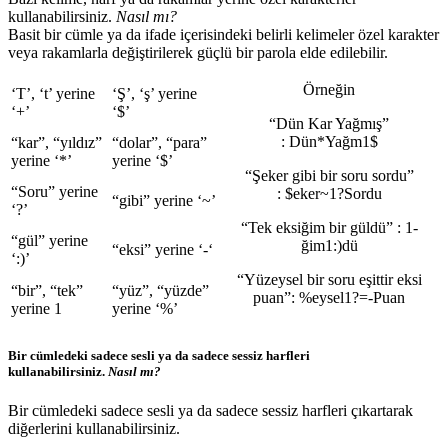
kullanabilirsiniz.
Nasıl mı?
Basit bir cümle ya da ifade içerisindeki belirli kelimeler özel karakter
veya rakamlarla değiştirilerek güçlü bir parola elde edilebilir.
Örneğin
‘T’, ‘t’ yerine
‘Ş’, ‘ş’ yerine
‘+’
‘$’
“Dün Kar Yağmış”
:
Dün*Yağm1$
“kar”, “yıldız”
“dolar”, “para”
yerine ‘*’
yerine ‘$’
“Şeker gibi bir soru sordu”
“Soru” yerine
:
$eker~1?Sordu
“gibi” yerine ‘~’
‘?’
“Tek eksiğim bir güldü” :
1-
“gül” yerine
ğim1:)dü
“eksi” yerine ‘-‘
‘:)’
“Yüzeysel bir soru eşittir eksi
“bir”, “tek”
“yüz”, “yüzde”
puan”:
%eysel1?=-Puan
yerine 1
yerine ‘%’
Bir cümledeki sadece sesli ya da sadece sessiz harfleri
kullanabilirsiniz.
Nasıl mı?
Bir cümledeki sadece sesli ya da sadece sessiz harfleri çıkartarak
diğerlerini kullanabilirsiniz.