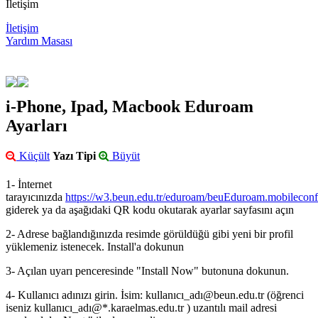
İletişim
İletişim
Yardım Masası
i-Phone, Ipad, Macbook Eduroam
Ayarları
Küçült
Yazı Tipi
Büyüt
1-
İnternet
tarayıcınızda
https://w3.beun.edu.tr/eduroam/beuEduroam.mobileconf
giderek ya da aşağıdaki QR kodu okutarak
ayarlar sayfasını açın
2- Adrese bağlandığınızda resimde görüldüğü gibi yeni bir profil
yüklemeniz istenecek. Install'a dokunun
3- Açılan uyarı penceresinde "Install Now" butonuna dokunun.
4- Kullanıcı adınızı girin. İsim: kullanıcı_adı@beun.edu.tr (öğrenci
iseniz
kullanıcı_adı@*.karaelmas.edu.tr
) uzantılı mail adresi