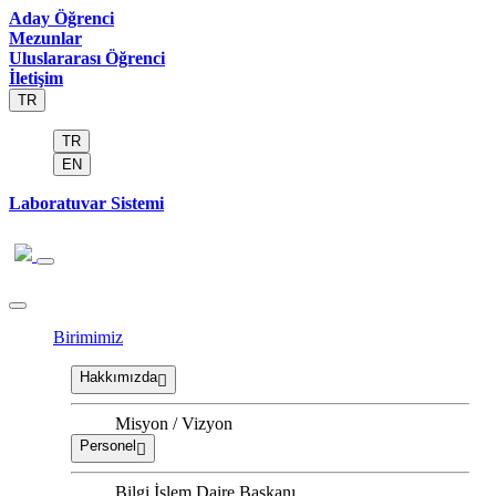
Aday Öğrenci
Mezunlar
Uluslararası Öğrenci
İletişim
TR
TR
EN
Laboratuvar Sistemi
Birimimiz
Hakkımızda
Misyon / Vizyon
Personel
Bilgi İşlem Daire Başkanı