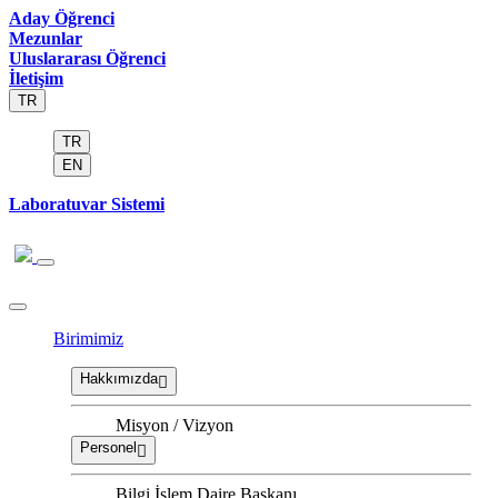
Aday Öğrenci
Mezunlar
Uluslararası Öğrenci
İletişim
TR
TR
EN
Laboratuvar Sistemi
Birimimiz
Hakkımızda
Misyon / Vizyon
Personel
Bilgi İşlem Daire Başkanı