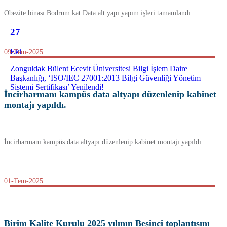
Obezite binası Bodrum kat Data alt yapı yapım işleri tamamlandı.
27
Eki
09-Tem-2025
Zonguldak Bülent Ecevit Üniversitesi Bilgi İşlem Daire
Başkanlığı, ‘ISO/IEC 27001:2013 Bilgi Güvenliği Yönetim
Sistemi Sertifikası’ Yenilendi!
İncirharmanı kampüs data altyapı düzenlenip kabinet
montajı yapıldı.
İncirharmanı kampüs data altyapı düzenlenip kabinet montajı yapıldı.
01-Tem-2025
Birim Kalite Kurulu 2025 yılının Beşinci toplantısını