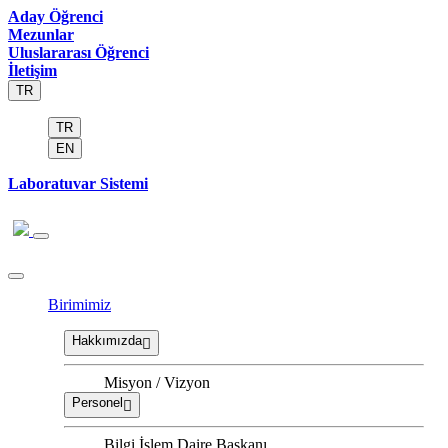
Aday Öğrenci
Mezunlar
Uluslararası Öğrenci
İletişim
TR
TR
EN
Laboratuvar Sistemi
Birimimiz
Hakkımızda
Misyon / Vizyon
Personel
Bilgi İşlem Daire Başkanı