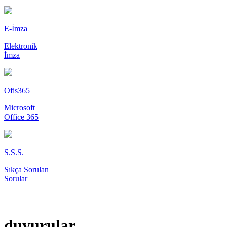
E-İmza
Elektronik
İmza
Ofis365
Microsoft
Office 365
S.S.S.
Sıkça Sorulan
Sorular
duyurular