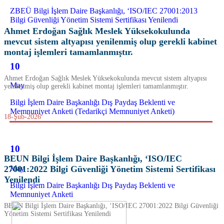
ZBEÜ Bilgi İşlem Daire Başkanlığı, ‘ISO/IEC 27001:2013
Bilgi Güvenliği Yönetim Sistemi Sertifikası Yenilendi
Ahmet Erdoğan Sağlık Meslek Yüksekokulunda
mevcut sistem altyapısı yenilenmiş olup gerekli kabinet
montaj işlemleri tamamlanmıştır.
10
Ahmet Erdoğan Sağlık Meslek Yüksekokulunda mevcut sistem altyapısı
May
yenilenmiş olup gerekli kabinet montaj işlemleri tamamlanmıştır.
Bilgi İşlem Daire Başkanlığı Dış Paydaş Beklenti ve
Memnuniyet Anketi (Tedarikçi Memnuniyet Anketi)
18-Şub-2026
10
BEUN Bilgi İşlem Daire Başkanlığı, ‘ISO/IEC
May
27001:2022 Bilgi Güvenliği Yönetim Sistemi Sertifikası
Yenilendi
Bilgi İşlem Daire Başkanlığı Dış Paydaş Beklenti ve
Memnuniyet Anketi
BEUN Bilgi İşlem Daire Başkanlığı, ‘ISO/IEC 27001:2022 Bilgi Güvenliği
Yönetim Sistemi Sertifikası Yenilendi