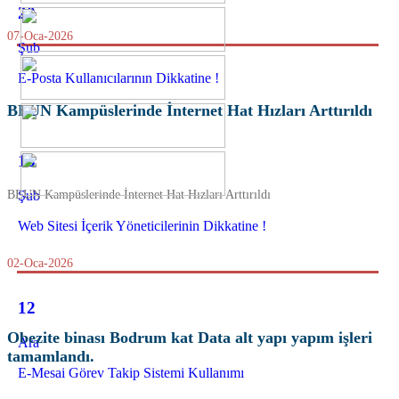
20
07-Oca-2026
Şub
E-Posta Kullanıcılarının Dikkatine !
BEUN Kampüslerinde İnternet Hat Hızları Arttırıldı
13
Şub
BEUN Kampüslerinde İnternet Hat Hızları Arttırıldı
Web Sitesi İçerik Yöneticilerinin Dikkatine !
02-Oca-2026
12
Obezite binası Bodrum kat Data alt yapı yapım işleri
Ara
tamamlandı.
E-Mesai Görev Takip Sistemi Kullanımı