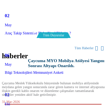
02
May
Araç Takip Sistemine Plaka Nasıl Eklerim ?
Tüm Duyurular
Tüm Haberler
haberler
06
Çaycuma MYO Mobilya Atölyesi Yangını
May
Sonrası Altyapı Onarıldı.
Bilgi Teknolojileri Memnuniyet Anketi
Çaycuma Meslek Yüksekokulu bünyesinde bulunan mobilya atölyesinde
meydana gelen yangın sonucunda zarar gören kamera ve internet altyapısına
ilişkin gerekli kablo onarım ve düzenleme çalışmaları tamamlanarak
02
sistemler yeniden aktif hale getirilmiştir.
31-Mar-2026
Eki