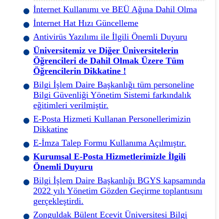
İnternet Kullanımı ve BEÜ Ağına Dahil Olma
İnternet Hat Hızı Güncelleme
Antivirüs Yazılımı ile İlgili Önemli Duyuru
Üniversitemiz ve Diğer Üniversitelerin
Öğrencileri de Dahil Olmak Üzere Tüm
Öğrencilerin Dikkatine !
Bilgi İşlem Daire Başkanlığı tüm personeline
Bilgi Güvenliği Yönetim Sistemi farkındalık
eğitimleri verilmiştir.
E-Posta Hizmeti Kullanan Personellerimizin
Dikkatine
E-İmza Talep Formu Kullanıma Açılmıştır.
Kurumsal E-Posta Hizmetlerimizle İlgili
Önemli Duyuru
Bilgi İşlem Daire Başkanlığı BGYS kapsamında
2022 yılı Yönetim Gözden Geçirme toplantısını
gerçekleştirdi.
Zonguldak Bülent Ecevit Üniversitesi Bilgi