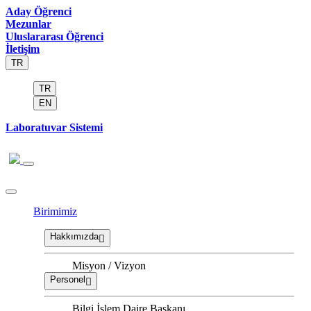
Aday Öğrenci
Mezunlar
Uluslararası Öğrenci
İletişim
TR
TR
EN
Laboratuvar Sistemi
Birimimiz
Hakkımızda
Misyon / Vizyon
Personel
Bilgi İşlem Daire Başkanı